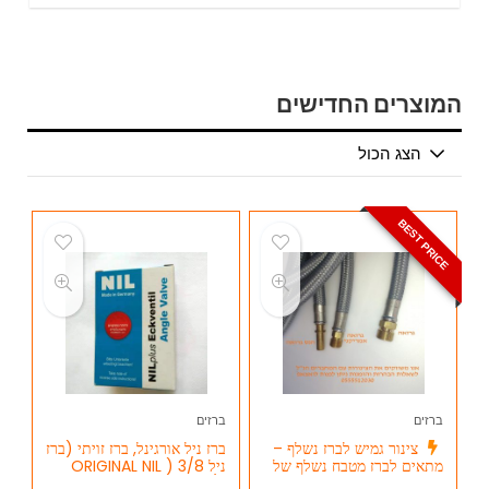
המוצרים החדישים
הצג הכול
BEST PRICE
ברזים
ברזים
צינור גמיש לברז נשלף –
ברז ניל אורגינל, ברז זויתי (ברז
מתאים לברז מטבח נשלף של
ניל ORIGINAL NIL ) 3/8
הנס גרואה HANS GROHE
X1/2