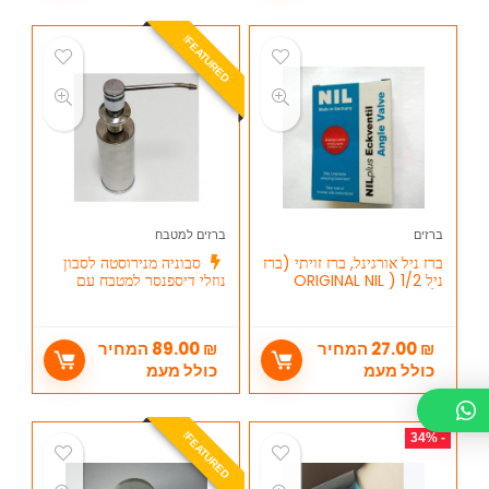
E
A
T
U
R
E
D
F
!
ברזים
ברזים למטבח
ברז ניל אורגינל, ברז זויתי (ברז
סבוניה מנירוסטה לסבון
ניל ORIGINAL NIL ) 1/2
נוזלי דיספנסר למטבח עם
X1/2
מיכל נירוסטה
₪
27.00
המחיר
₪
89.00
המחיר
כולל מעמ
כולל מעמ
E
A
T
U
R
E
D
- 34%
F
!