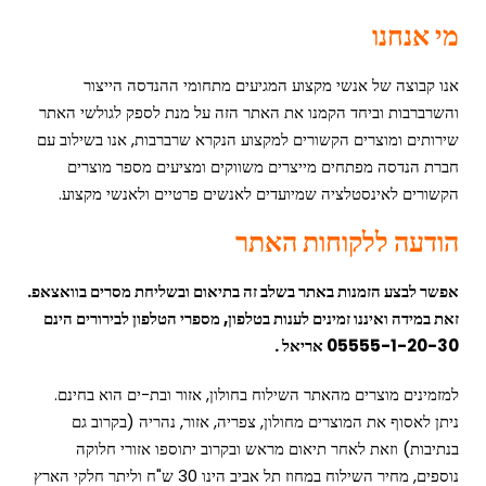
מי אנחנו
אנו קבוצה של אנשי מקצוע המגיעים מתחומי ההנדסה הייצור
והשרברבות וביחד הקמנו את האתר הזה על מנת לספק לגולשי האתר
שירותים ומוצרים הקשורים למקצוע הנקרא שרברבות, אנו בשילוב עם
חברת הנדסה מפתחים מייצרים משווקים ומציעים מספר מוצרים
הקשורים לאינסטלציה שמיועדים לאנשים פרטיים ולאנשי מקצוע.
הודעה ללקוחות האתר
אפשר לבצע הזמנות באתר בשלב זה בתיאום ובשליחת מסרים בוואצאפ.
זאת במידה ואיננו זמינים לענות בטלפון, מספרי הטלפון לבירורים הינם
05555-1-20-30 אריאל .
למזמינים מוצרים מהאתר השילוח בחולון, אזור ובת-ים הוא בחינם.
ניתן לאסוף את המוצרים מחולון, צפריה, אזור, נהריה (בקרוב גם
בנתיבות) וזאת לאחר תיאום מראש ובקרוב יתוספו אזורי חלוקה
נוספים, מחיר השילוח במחוז תל אביב הינו 30 ש"ח וליתר חלקי הארץ