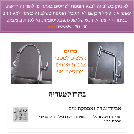
לא ניתן בשלב זה לבצע הזמנות לפריטים באתר עד להודעה חדשה,
האתר אינו פעיל ולכן גם לא יתקבלו הזמנות בשלב זה באתר. למעונינים
olbar
בצינורות גרואה או רכש של קופלונג בסיטונאות, נא לפנות בוואצאפ
1
05555-120-30
סגור
בחרו קטגוריה
אביזרי צנרת ואספקת מים
מתאמים מגולוון ופלדות
,
מתאמים פוליפרופילן דחוס
,
אביזרי
שפכים וניקוז