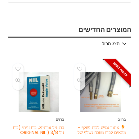
המוצרים החדישים
הצג הכול
BEST PRICE
ברזים
ברזים
צינור גמיש לברז נשלף –
ברז ניל אורגינל, ברז זויתי (ברז
מתאים לברז מטבח נשלף של
ניל ORIGINAL NIL ) 3/8
הנס גרואה HANS GROHE
X1/2