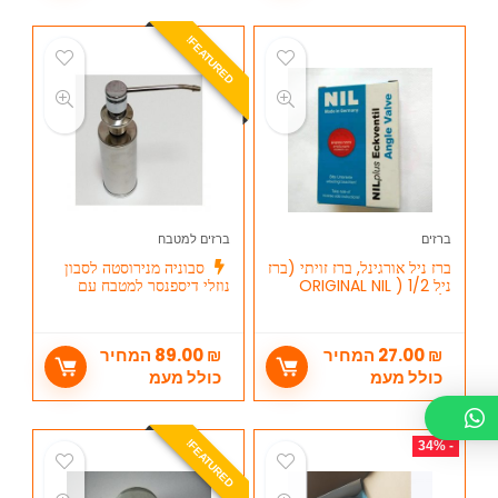
E
A
T
U
R
E
D
F
!
ברזים
ברזים למטבח
ברז ניל אורגינל, ברז זויתי (ברז
סבוניה מנירוסטה לסבון
ניל ORIGINAL NIL ) 1/2
נוזלי דיספנסר למטבח עם
X1/2
מיכל נירוסטה
₪
27.00
המחיר
₪
89.00
המחיר
כולל מעמ
כולל מעמ
E
A
T
U
R
E
D
- 34%
F
!