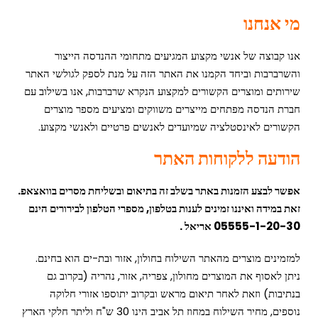
מי אנחנו
אנו קבוצה של אנשי מקצוע המגיעים מתחומי ההנדסה הייצור
והשרברבות וביחד הקמנו את האתר הזה על מנת לספק לגולשי האתר
שירותים ומוצרים הקשורים למקצוע הנקרא שרברבות, אנו בשילוב עם
חברת הנדסה מפתחים מייצרים משווקים ומציעים מספר מוצרים
הקשורים לאינסטלציה שמיועדים לאנשים פרטיים ולאנשי מקצוע.
הודעה ללקוחות האתר
אפשר לבצע הזמנות באתר בשלב זה בתיאום ובשליחת מסרים בוואצאפ.
זאת במידה ואיננו זמינים לענות בטלפון, מספרי הטלפון לבירורים הינם
05555-1-20-30 אריאל .
למזמינים מוצרים מהאתר השילוח בחולון, אזור ובת-ים הוא בחינם.
ניתן לאסוף את המוצרים מחולון, צפריה, אזור, נהריה (בקרוב גם
בנתיבות) וזאת לאחר תיאום מראש ובקרוב יתוספו אזורי חלוקה
נוספים, מחיר השילוח במחוז תל אביב הינו 30 ש"ח וליתר חלקי הארץ