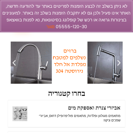
לא ניתן בשלב זה לבצע הזמנות לפריטים באתר עד להודעה חדשה,
האתר אינו פעיל ולכן גם לא יתקבלו הזמנות בשלב זה באתר. למעונינים
olbar
בצינורות גרואה או רכש של קופלונג בסיטונאות, נא לפנות בוואצאפ
1
05555-120-30
סגור
בחרו קטגוריה
אביזרי צנרת ואספקת מים
מתאמים מגולוון ופלדות
,
מתאמים פוליפרופילן דחוס
,
אביזרי
שפכים וניקוז