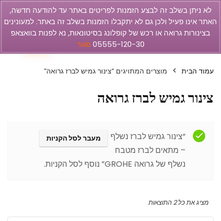
לא ניתן בשלב זה לבצע הזמנות לפריטים באתר עד להודעה חדשה,
האתר אינו פעיל ולכן גם לא יתקבלו הזמנות בשלב זה באתר. למעונינים
olbar
בצינורות גרואה או רכש של קופלונג בסיטונאות, נא לפנות בוואצאפ
1
05555-120-30
סגור
עמוד הבית
מוצרים המתויגים “צינור גמיש לברז גרואה”
צינור גמיש לברז גרואה
Filter
“צינור גמיש לברז נשלף
מעבר לסל הקניות
– מתאים לברז מטבח
נשלף של גרואה GROHE” נוסף לסל הקניות.
מציג את כל 2 התוצאות