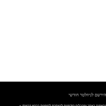
הירשם לניוזלטר חודשי
נרשמים באתר ומקבלים הזדמנות להצתרף להזמנות ברכש קבוצתי –