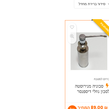
סידור ברירת מחדל
E
A
T
U
R
E
D
רזים למטבח
סבוניה מנירוסטה
סבון נוזלי דיספנסר
מטבח עם מיכל
ירוסטה
₪
89.00
המחיר