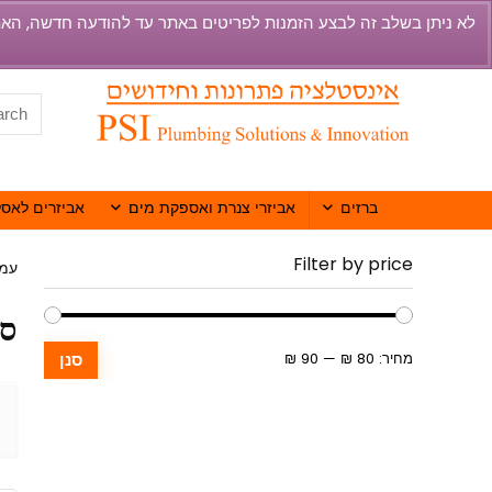
ברזים
אביזרי צנרת ואספקת מים
אביזרים לאסל
Filter by price
עמו
סב
מחיר:
80 ₪
—
90 ₪
סנן