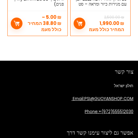
עם מגירות כיור ומראה – סט
פנים)
מושלם לאמבט (סט ארגירה)
–
5.00
₪
2,500.00
₪
₪
1,990.00
₪
38.80
המחיר
המחיר כולל מעמ
כולל מעמ
צור קשר
חולון ישראל
Email:PSI@GUOYANSHOP.COM
Phone:+(972)555512030
אפשר גם ליצור עימנו קשר דרך