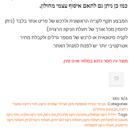
כמו כן ניתן גם לתאם איסוף עצמי מחולון.
המבצע תקף לקנייה הראשונית ולרכש של פריט אחד בלבד (ניתן
להזמין מכל אורך של תעלת הניקוז הרצויה).
לקניה סיטונאית או לרכש של מספר גדלים ולקבלת מחיר
אטרקטיבי יותר יש לפנות למנהל האתר.
מוצר זה חסר כרגע במלאי ואינו זמין.
SKU:
N/A
Categories:
אביזרי צנרת ואספקת מים
,
אביזרי שפכים וניקוז
,
חדר רחצה ומוצרי
רחצה
,
מבצעים מיוחדים
Tags:
יחידת ניקוז קומפלט
,
מערכת ניקוז מלבנית
,
פס ניקוז
,
פסי ניקוז מלבני
,
פסי ניקוז
מעוצבים למקלחת
,
תעלות ניקוז
,
תעלות ניקוז לאריחים
,
תעלות ניקוז לבית
,
תעלות ניקוז
נירוסטה
,
תעלת ניקוז למקלחת