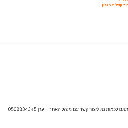
חיד
,
קופלונג מגולוון
מות נא ליצור קשר עם מנהל האתר – ערן 0508834345