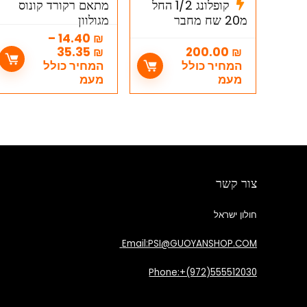
קופלונג 1/2 החל
מתאם רקורד קונוס
מ20 שח מחבר
מגולוון
טלסקופי מגולוון
–
14.40
₪
(קפלינג טנישה 1/2)
35.35
₪
200.00
₪
(קניה סיטונאית)
המחיר כולל
המחיר כולל
מעמ
מעמ
צור קשר
חולון ישראל
Email:PSI@GUOYANSHOP.COM
Phone:+(972)555512030