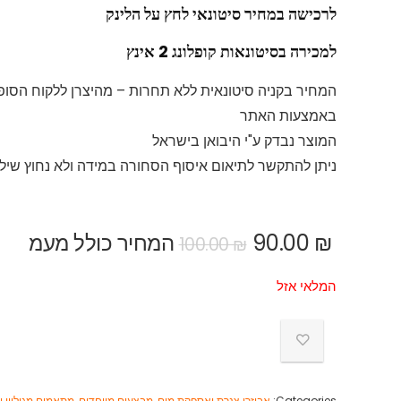
לרכישה במחיר סיטונאי לחץ על הלינק
למכירה בסיטונאות קופלונג 2 אינץ
המחיר בקניה סיטונאית ללא תחרות – מהיצרן ללקוח הסופי
באמצעות האתר
המוצר נבדק ע"י היבואן בישראל
ניתן להתקשר לתיאום איסוף הסחורה במידה ולא נחוץ שיל
₪
90.00
המחיר כולל מעמ
100.00
₪
המלאי אזל
Categories:
אביזרי צנרת ואספקת מים
,
מבצעים מיוחדים
,
מתאמים מגולוון ו