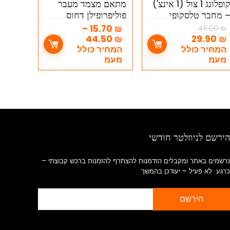
קופלונג 1 צול (1 אינצ')
מתאם מצמד מעבר
 מחבר טלסקופי
פוליפרופילן דחוס
גולוון (קפלינג טנישה
–
15.70
₪
45.00
₪
 צול)
44.50
₪
29.90
₪
המחיר כולל
המחיר כולל
מעמ
מעמ
הירשם לניוזלטר חודשי
נרשמים באתר ומקבלים הזדמנות להצתרף להזמנות ברכש קבוצתי –
כרגע לא פעיל – יעודכן בהמשך