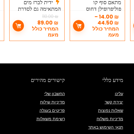
מתאם סוף קו
ידית לברז מים
פוליפרופילן דחוס
המתאימה גם לסדרת
–
אלפא של חמת
מ
–
14.00
₪
110.00
₪
1
89.00
₪
44.50
₪
המחיר כולל
המחיר כולל
מעמ
מעמ
מידע כללי
קישורים מהירים
עלינו
החשבון שלי
יצירת קשר
מדיניות שילוח
שאלות נפוצות
פריטים בעגלה
מדיניות משלוח
רשימת משאלות
תנאי השימוש באתר