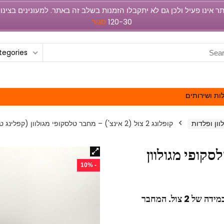
120-30
סגור
ategories
ות ושירותים
ון ופלדות
קופלונג 2 צול (2 אינצ') – מחבר טלסקופי מגולוון (קפלינג טנישה 2)
מחבר טלסקופי מגולוון
- 10%
 של 2 צול.
המחבר