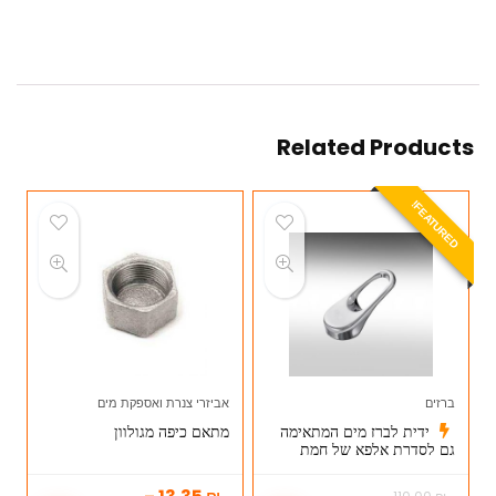
Related Products
E
A
T
U
R
E
D
F
!
ברזים
אביזרי צנרת ואספקת מים
ידית לברז מים המתאימה
מתאם כיפה מגולוון
גם לסדרת אלפא של חמת