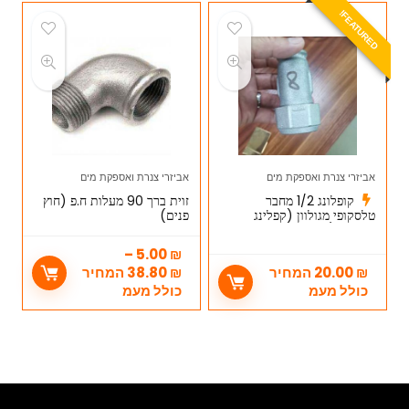
E
A
T
U
R
E
D
F
!
אביזרי צנרת ואספקת מים
אביזרי צנרת ואספקת מים
קופלונג 1/2 מחבר
זוית ברך 90 מעלות ח.פ (חוץ
טלסקופי מגולוון (קפלינג
פנים)
טנישה 1/2)
–
5.00
₪
₪
20.00
המחיר
₪
38.80
המחיר
כולל מעמ
כולל מעמ