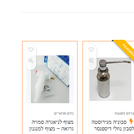
E
A
T
U
R
E
D
רזים למטבח
כלים סניטריים
סבוניה מנירוסטה
מצוף לניאגרה סמויה
סבון נוזלי דיספנסר
גרואה – מצוף למנגנון