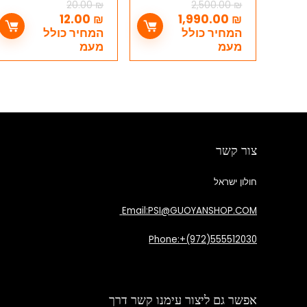
כיור ומראה – סט
לניאגרה סמויה גבריט
20.00
₪
2,500.00
₪
מושלם לאמבט (סט
– Geberit
12.00
₪
1,990.00
₪
ארגירה)
המחיר כולל
המחיר כולל
מעמ
מעמ
צור קשר
חולון ישראל
Email:PSI@GUOYANSHOP.COM
Phone:+(972)555512030
אפשר גם ליצור עימנו קשר דרך