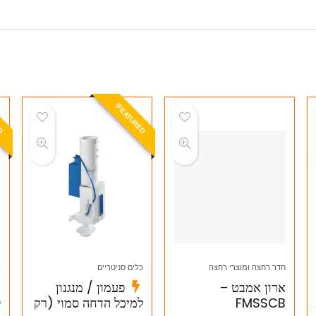
E
A
T
U
R
E
D
F
!
F
!
חדר רחצה ומוצרי רחצה
כלים סניטריים
ב
ארון אמבט –
פעמון / מנגנון
FMSSCB
למיכל הדחה סמוי (רק
ל