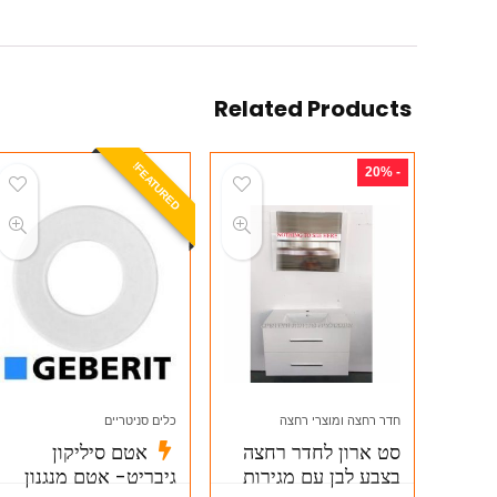
Related Products
E
A
T
U
R
E
D
F
!
- 20%
חדר רחצה ומוצרי רחצה
כלים סניטריים
סט ארון לחדר רחצה
אטם סיליקון
בצבע לבן עם מגירות
גיבריט- אטם מנגנון