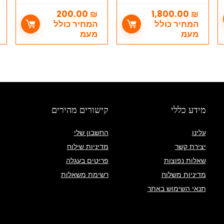
פעמון הדחה) מק"ט
ל
4232000 GROHE
נ
200.00
₪
1,800.00
₪
המחיר כולל
המחיר כולל
מעמ
מעמ
מידע כללי
קישורים מהירים
עלינו
החשבון שלי
יצירת קשר
מדיניות שילוח
שאלות נפוצות
פריטים בעגלה
מדיניות משלוח
רשימת משאלות
תנאי השימוש באתר