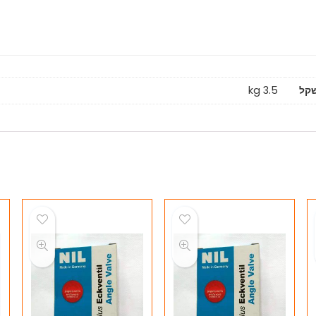
קל
3.5 kg