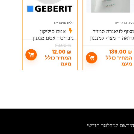
לים סניטריים
כלים סניטריים
צוף לניאגרה סמויה
אטם סיליקון
רואה – מצוף למנגנון
גיבריט- אטם מנגנון
הדחה GROHE מק"ט
לניאגרה סמויה גבריט
20.00
₪
– Geberit
3709200
12.00
₪
139.00
₪
המחיר כולל
המחיר כולל
מעמ
מעמ
הירשם לניוזלטר חודשי