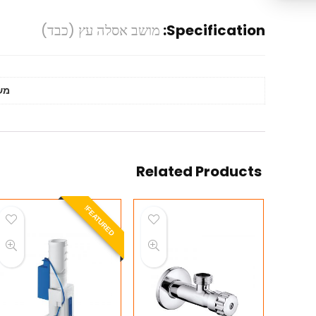
Specification:
מושב אסלה עץ (כבד)
מש
Related Products
E
A
T
U
R
E
D
F
!