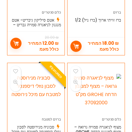
ברזים
כלים סניטריים
ברז זויתי ארוך (ברז ניל) 1/2
אטם סיליקון גיבריט- אטם
מנגנון לניאגרה סמויה גבריט –
Geberit
20.00
₪
₪
18.00
המחיר
₪
12.00
המחיר
כולל מעמ
כולל מעמ
E
A
T
U
R
E
D
F
!
כלים סניטריים
ברזים למטבח
מצוף לניאגרה סמויה גרואה –
סבוניה מנירוסטה לסבון
מצוף למנגנון הדחה GROHE
נוזלי דיספנסר למטבח עם מיכל