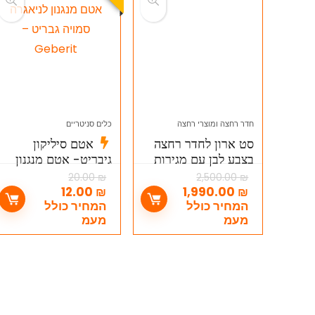
חדר רחצה ומוצרי רחצה
כלים סניטריים
סט ארון לחדר רחצה
אטם סיליקון
בצבע לבן עם מגירות
גיבריט- אטם מנגנון
כיור ומראה – סט
לניאגרה סמויה גבריט
20.00
₪
2,500.00
₪
מושלם לאמבט (סט
– Geberit
12.00
₪
1,990.00
₪
ארגירה)
המחיר כולל
המחיר כולל
מעמ
מעמ