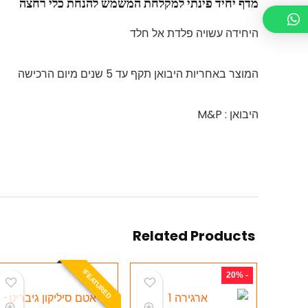
מדף יחיד פינתי למקלחת המשמש להנחת כלי רחצה
היחידה עשויה פלדת אל חלד
המוצר באחריות היבואן תקף עד 5 שנים מיום הרכישה
היבואן : M&P
Related Products
E
A
T
U
R
E
D
F
!
- 20%