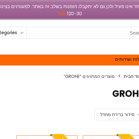
120-30
סגור
ategories
ות ושירותים
ד הבית
מוצרים המתויגים “GROHE”
GROH
סידור ברירת מחדל
E
A
T
U
R
E
D
E
A
T
U
R
E
D