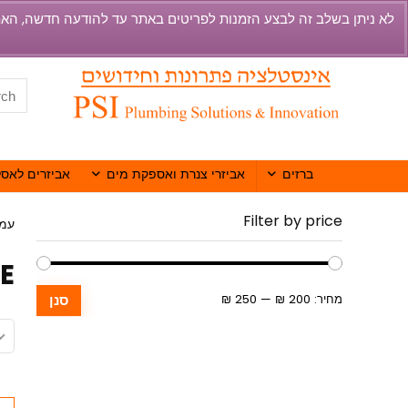
ברזים
אביזרי צנרת ואספקת מים
אביזרים לאסל
Filter by price
עמו
E
מחיר:
200 ₪
—
250 ₪
סנן