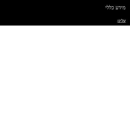
מידע כללי
עלינו
יצירת קשר
שאלות נפוצות
מדיניות משלוח
תנאי השימוש באתר
קישורים מהירים
החשבון שלי
מדיניות שילוח
פריטים בעגלה
רשימת משאלות