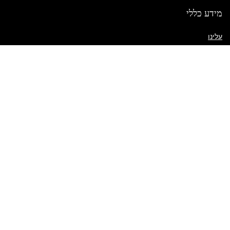
מידע כללי
עלינו
יצירת קשר
שאלות נפוצות
מדיניות משלוח
תנאי השימוש באתר
קישורים מהירים
החשבון שלי
מדיניות שילוח
פריטים בעגלה
רשימת משאלות