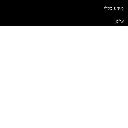
מידע כללי
עלינו
יצירת קשר
שאלות נפוצות
מדיניות משלוח
תנאי השימוש באתר
קישורים מהירים
החשבון שלי
מדיניות שילוח
פריטים בעגלה
רשימת משאלות