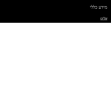
מידע כללי
עלינו
יצירת קשר
שאלות נפוצות
מדיניות משלוח
תנאי השימוש באתר
קישורים מהירים
החשבון שלי
מדיניות שילוח
פריטים בעגלה
רשימת משאלות