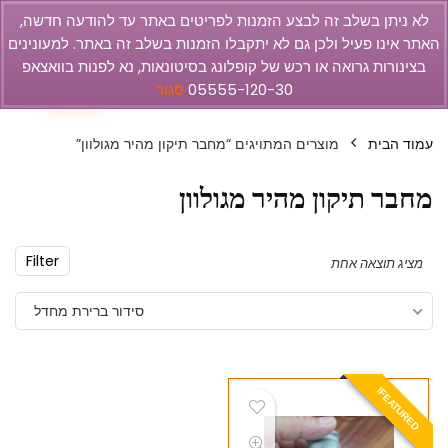
לא ניתן בשלב זה לבצע הזמנות לפריטים באתר עד להודעה חדשה,
האתר אינו פעיל ולכן גם לא יתקבלו הזמנות בשלב זה באתר. למעונינים
olbar
בצינורות גרואה או רכש של קופלונג בסיטונאות, נא לפנות בוואצאפ
0
05555-120-30
סגור
עמוד הבית
מוצרים המתויגים “מחבר תיקון מהיר מגולוון”
מחבר תיקון מהיר מגולוון
Filter
מציג תוצאה אחת
סידור ברירת מחדל
E
A
T
U
R
E
D
F
!