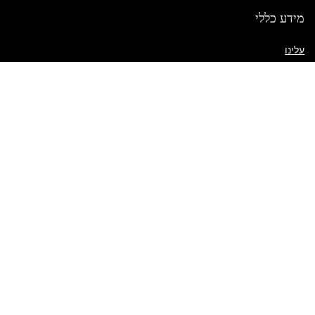
מידע כללי
עלינו
יצירת קשר
שאלות נפוצות
מדיניות משלוח
תנאי השימוש באתר
קישורים מהירים
החשבון שלי
מדיניות שילוח
פריטים בעגלה
רשימת משאלות