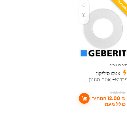
לים סניטריים
אטם סיליקון
יבריט- אטם מנגנון
ניאגרה סמויה גבריט –
Geberi
20.00
₪
₪
12.00
המחיר
כולל מעמ