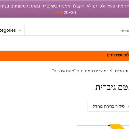
120-30
סגור
ategories
ות ושירותים
ד הבית
מוצרים המתויגים “אטם גיברית”
ם גיברית
סידור ברירת מחדל
E
A
T
U
R
E
D