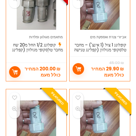
אביזרי צנרת ואספקת מים
מתאמים מגולוון ופלדות
קופלונג 1 צול (1 אינצ') – מחבר
קופלונג 1/2 החל מ20 שח
טלסקופי מגולוון (קפלינג טנישה
מחבר טלסקופי מגולוון (קפלינג
1 צול)
טנישה 1/2) (קניה סיטונאית)
45.00
₪
₪
29.90
המחיר
₪
200.00
המחיר
כולל מעמ
כולל מעמ
E
A
T
U
R
E
D
E
A
T
U
R
E
D
F
!
F
!